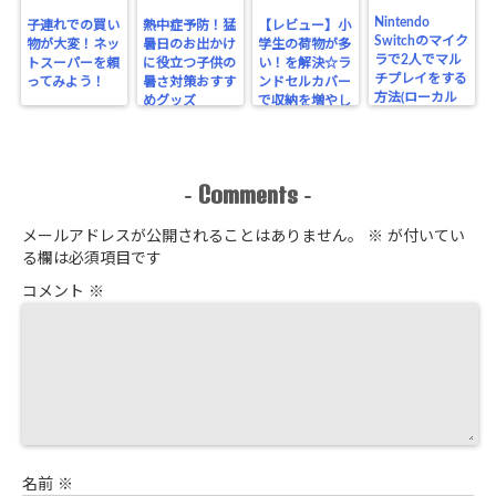
Nintendo
子連れでの買い
熱中症予防！猛
【レビュー】小
Switchのマイク
物が大変！ネッ
暑日のお出かけ
学生の荷物が多
ラで2人でマル
トスーパーを頼
に役立つ子供の
い！を解決☆ラ
チプレイをする
ってみよう！
暑さ対策おすす
ンドセルカバー
方法(ローカル
めグッズ
で収納を増やし
通信)
てみた！
Comments
-
-
メールアドレスが公開されることはありません。
※
が付いてい
る欄は必須項目です
コメント
※
名前
※