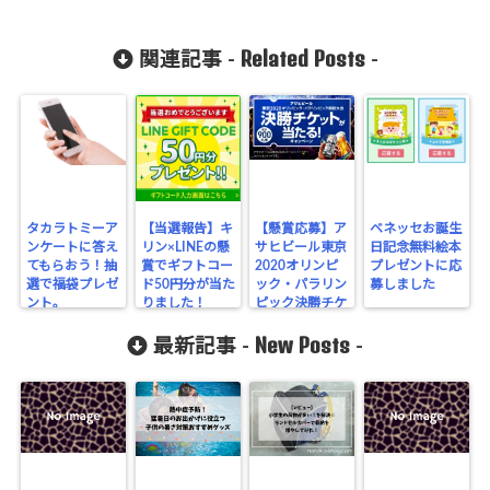
Related Posts
関連記事 -
-
タカラトミーア
【当選報告】キ
【懸賞応募】ア
ベネッセお誕生
ンケートに答え
リン×LINEの懸
サヒビール東京
日記念無料絵本
てもらおう！抽
賞でギフトコー
2020オリンピ
プレゼントに応
選で福袋プレゼ
ド50円分が当た
ック・パラリン
募しました
ント。
りました！
ピック決勝チケ
ットが当たるキ
New Posts
ャンペーン
最新記事 -
-