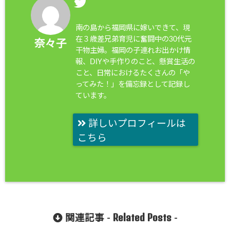
南の島から福岡県に嫁いできて、現
在３歳差兄弟育児に奮闘中の30代元
奈々子
干物主婦。福岡の子連れお出かけ情
報、DIYや手作りのこと、懸賞生活の
こと、日常におけるたくさんの「や
ってみた！」を備忘録として記録し
ています。
詳しいプロフィールは
こちら
Related Posts
関連記事 -
-