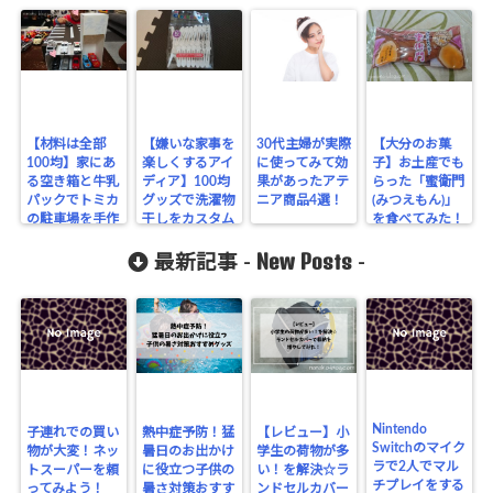
【材料は全部
【嫌いな家事を
30代主婦が実際
【大分のお菓
100均】家にあ
楽しくするアイ
に使ってみて効
子】お土産でも
る空き箱と牛乳
ディア】100均
果があったアテ
らった「蜜衛門
パックでトミカ
グッズで洗濯物
ニア商品4選！
(みつえもん)」
の駐車場を手作
干しをカスタム
を食べてみた！
りしてみた！
してみました！
＠大分県由布市
New Posts
【便利】
最新記事 -
-
Nintendo
子連れでの買い
熱中症予防！猛
【レビュー】小
Switchのマイク
物が大変！ネッ
暑日のお出かけ
学生の荷物が多
ラで2人でマル
トスーパーを頼
に役立つ子供の
い！を解決☆ラ
チプレイをする
ってみよう！
暑さ対策おすす
ンドセルカバー