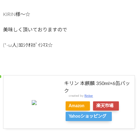
KIRIN様～☆
美味しく頂いておりますので
(*-ω人)ﾖﾛｼｸｵﾈｶﾞｲｼﾏｽ☆
キリン 本麒麟 350ml×6缶パッ
ク
created by
Rinker
Amazon
楽天市場
Yahooショッピング