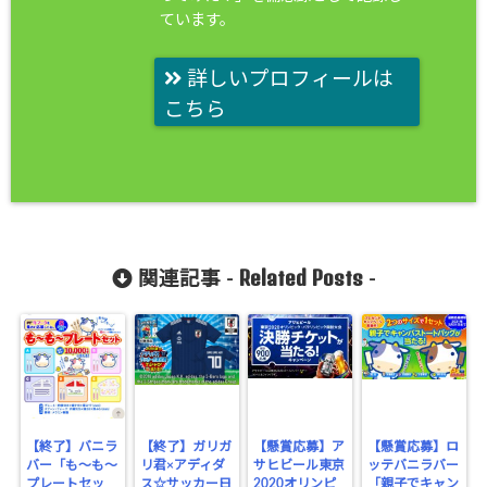
ています。
詳しいプロフィールは
こちら
Related Posts
関連記事 -
-
【終了】バニラ
【終了】ガリガ
【懸賞応募】ア
【懸賞応募】ロ
バー「も～も～
リ君×アディダ
サヒビール東京
ッテバニラバー
プレートセッ
ス☆サッカー日
2020オリンピ
「親子でキャン