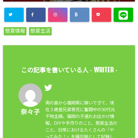
懸賞情報
懸賞生活
WRITER
この記事を書いている人 -
-
南の島から福岡県に嫁いできて、現
在３歳差兄弟育児に奮闘中の30代元
奈々子
干物主婦。福岡の子連れお出かけ情
報、DIYや手作りのこと、懸賞生活の
こと、日常におけるたくさんの「や
ってみた！」を備忘録として記録し