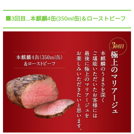
■3回目…本麒麟4缶(350ml缶)＆ローストビーフ