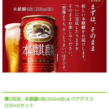
■2回目…本麒麟4缶(350ml缶)＆ペアグラス
(335ml)セット