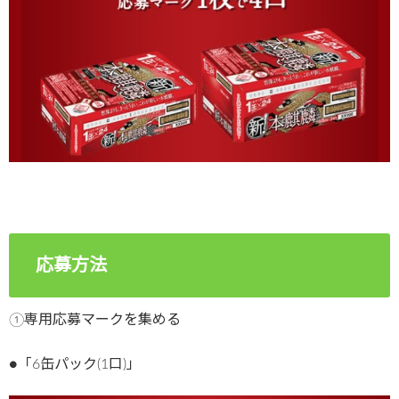
応募方法
①専用応募マークを集める
●「6缶パック(1口)」