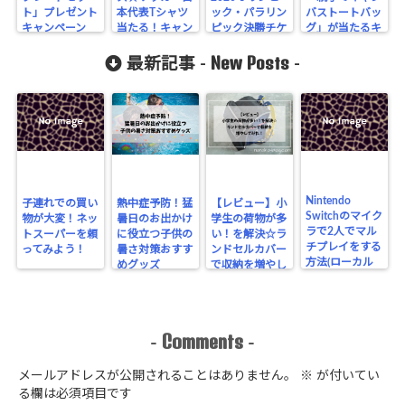
ト」プレゼント
本代表Tシャツ
ック・パラリン
バストートバッ
キャンペーン
当たる！キャン
ピック決勝チケ
グ」が当たるキ
ペーン
ットが当たるキ
ャンペーン
New Posts
ャンペーン
最新記事 -
-
Nintendo
子連れでの買い
熱中症予防！猛
【レビュー】小
Switchのマイク
物が大変！ネッ
暑日のお出かけ
学生の荷物が多
ラで2人でマル
トスーパーを頼
に役立つ子供の
い！を解決☆ラ
チプレイをする
ってみよう！
暑さ対策おすす
ンドセルカバー
方法(ローカル
めグッズ
で収納を増やし
通信)
てみた！
Comments
-
-
メールアドレスが公開されることはありません。
※
が付いてい
る欄は必須項目です