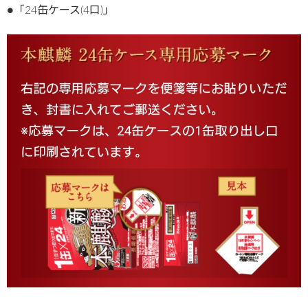
●「24缶ケース(4口)」