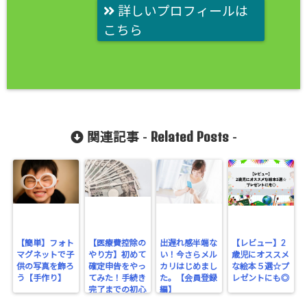
詳しいプロフィールは
こちら
Related Posts
関連記事 -
-
【簡単】フォト
【医療費控除の
出遅れ感半端な
【レビュー】2
マグネットで子
やり方】初めて
い！今さらメル
歳児にオススメ
供の写真を飾ろ
確定申告をやっ
カリはじめまし
な絵本５選☆プ
う【手作り】
てみた！手続き
た。【会員登録
レゼントにも◎
完了までの初心
編】
者の備忘録