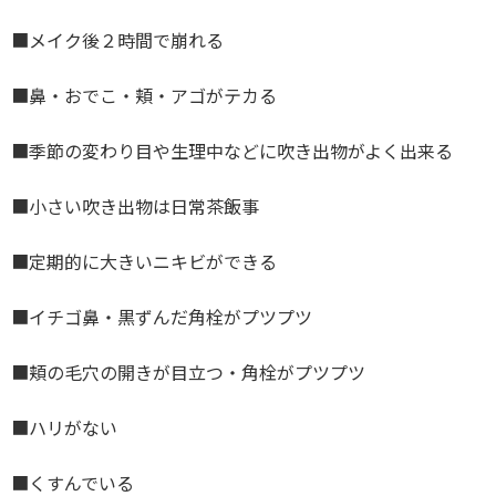
■メイク後２時間で崩れる
■鼻・おでこ・頬・アゴがテカる
■季節の変わり目や生理中などに吹き出物がよく出来る
■小さい吹き出物は日常茶飯事
■定期的に大きいニキビができる
■イチゴ鼻・黒ずんだ角栓がプツプツ
■頬の毛穴の開きが目立つ・角栓がプツプツ
■ハリがない
■くすんでいる