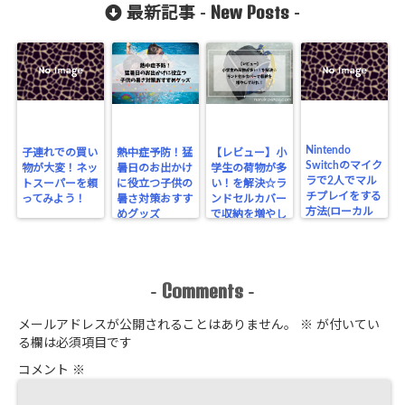
New Posts
最新記事 -
-
Nintendo
子連れでの買い
熱中症予防！猛
【レビュー】小
Switchのマイク
物が大変！ネッ
暑日のお出かけ
学生の荷物が多
ラで2人でマル
トスーパーを頼
に役立つ子供の
い！を解決☆ラ
チプレイをする
ってみよう！
暑さ対策おすす
ンドセルカバー
方法(ローカル
めグッズ
で収納を増やし
通信)
てみた！
Comments
-
-
メールアドレスが公開されることはありません。
※
が付いてい
る欄は必須項目です
コメント
※