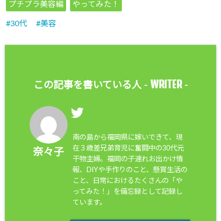
プチプラ美容編
やってみた！
30代
美容
WRITER
この記事を書いている人 -
-
南の島から福岡県に嫁いできて、現
在３歳差兄弟育児に奮闘中の30代元
奈々子
干物主婦。福岡の子連れお出かけ情
報、DIYや手作りのこと、懸賞生活の
こと、日常におけるたくさんの「や
ってみた！」を備忘録として記録し
ています。