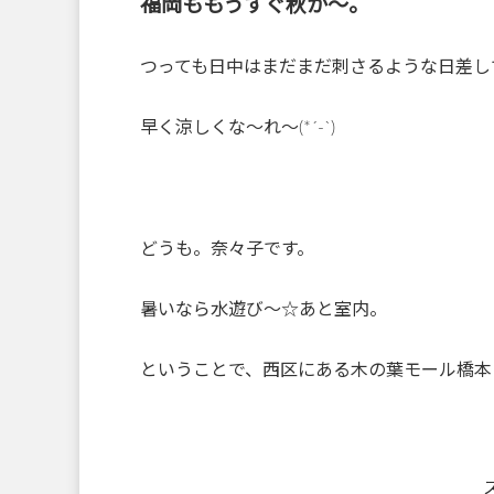
福岡ももうすぐ秋か～。
つっても日中はまだまだ刺さるような日差し
早く涼しくな～れ～(*´-`)
どうも。奈々子です。
暑いなら水遊び～☆あと室内。
ということで、西区にある木の葉モール橋本