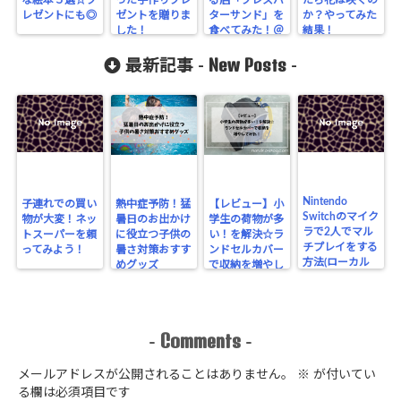
レゼントにも◎
ゼントを贈りま
ターサンド」を
か？やってみた
した！
食べてみた！＠
結果！
東京都
New Posts
最新記事 -
-
Nintendo
子連れでの買い
熱中症予防！猛
【レビュー】小
Switchのマイク
物が大変！ネッ
暑日のお出かけ
学生の荷物が多
ラで2人でマル
トスーパーを頼
に役立つ子供の
い！を解決☆ラ
チプレイをする
ってみよう！
暑さ対策おすす
ンドセルカバー
方法(ローカル
めグッズ
で収納を増やし
通信)
てみた！
Comments
-
-
メールアドレスが公開されることはありません。
※
が付いてい
る欄は必須項目です