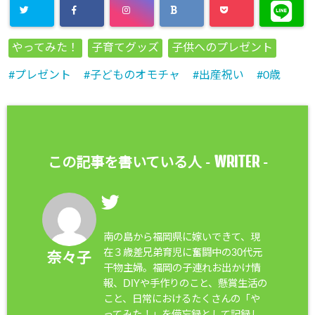
やってみた！
子育てグッズ
子供へのプレゼント
プレゼント
子どものオモチャ
出産祝い
0歳
WRITER
この記事を書いている人 -
-
南の島から福岡県に嫁いできて、現
在３歳差兄弟育児に奮闘中の30代元
奈々子
干物主婦。福岡の子連れお出かけ情
報、DIYや手作りのこと、懸賞生活の
こと、日常におけるたくさんの「や
ってみた！」を備忘録として記録し