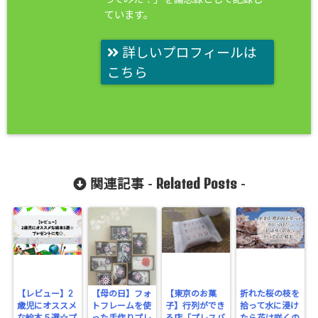
ています。
詳しいプロフィールは
こちら
Related Posts
関連記事 -
-
【レビュー】2
【母の日】フォ
【東京のお菓
折れた桜の枝を
歳児にオススメ
トフレームを使
子】行列ができ
拾って水に浸け
な絵本５選☆プ
った手作りプレ
る店「プレスバ
たら花は咲くの